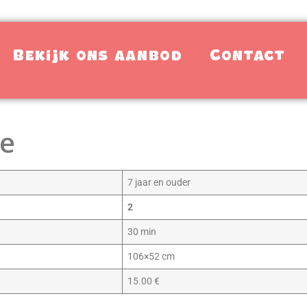
Bekijk ons aanbod
Contact
le
7 jaar en ouder
2
30 min
106×52 cm
15.00 €