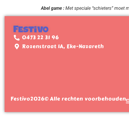
Abel game :
Met speciale “schieters” moet me
Festivo
0473 22 31 96
Rozenstraat 1A, Eke-Nazareth
Festivo
2026
© Alle rechten voorbehouden