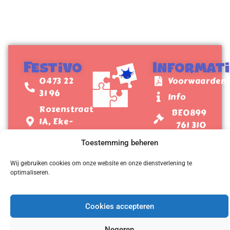
Festivo
Informat
0473 22
Voorwaarden
31 96
Info
Rozenstraat
BE0899
1A, Eke-
761 310
Nazareth
Toestemming beheren
Wij gebruiken cookies om onze website en onze dienstverlening te
optimaliseren.
Festivo
2026
© Alle rechten voorbehouden
Cookies accepteren
Negeren