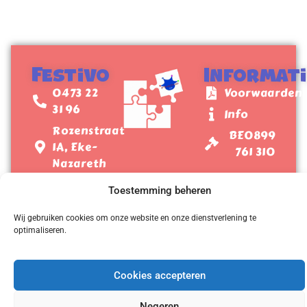
Festivo
Informat
0473 22
Voorwaarden
31 96
Info
Rozenstraat
BE0899
1A, Eke-
761 310
Nazareth
Toestemming beheren
Wij gebruiken cookies om onze website en onze dienstverlening te
Festivo
2026
© Alle rechten voorbehouden
optimaliseren.
Cookies accepteren
Negeren