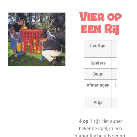
Vier op
een Rij
Leeftijd
6 jaar en
ouder
Spelers
min. 2
Duur
30 min
Afmetingen
122x117x5
cm
Prijs
20.00 €
4 op 1 rij
: Het super
bekende spel, in een
giagantische uitvoering.