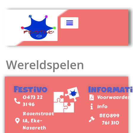
Wereldspelen
Festivo
Informat
0473 22
Voorwaarden
31 96
Info
Rozenstraat
BE0899
1A, Eke-
761 310
Nazareth